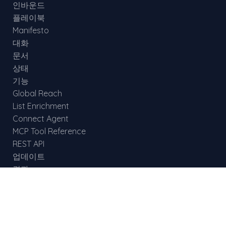
인바운드
플레이북
Manifesto
대화
문서
상태
기능
Global Reach
List Enrichment
Connect Agent
MCP Tool Reference
REST API
업데이트
결과
리뷰
팁
블로그
AI Agent Rights